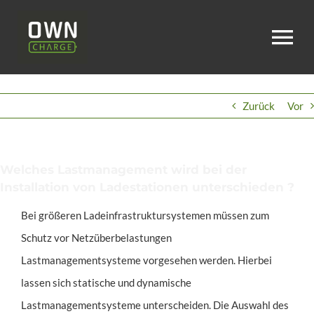
Zum
Inhalt
To
springen
Na
Home
Zurück
Vor
Über uns
Welches Lastmanagement wird bei der
Installation von Ladestationen unterschieden ?
Karriere
Bei größeren Ladeinfrastruktursystemen müssen zum
Schutz vor Netzüberbelastungen
Leistungen
Lastmanagementsysteme vorgesehen werden. Hierbei
lassen sich statische und dynamische
Service
Lastmanagementsysteme unterscheiden. Die Auswahl des