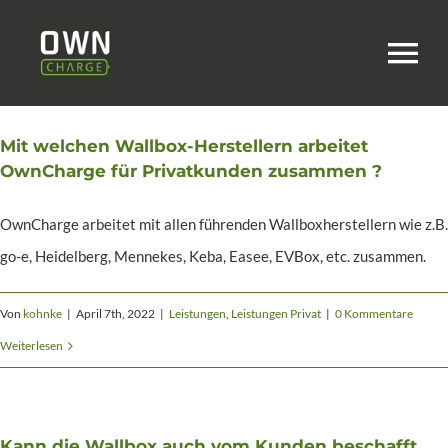
Zum
Inhalt
To
springen
Na
Home
Mit welchen Wallbox-Herstellern arbeitet
OwnCharge für Privatkunden zusammen ?
Über uns
OwnCharge arbeitet mit allen führenden Wallboxherstellern wie z.B.
go-e, Heidelberg, Mennekes, Keba, Easee, EVBox, etc. zusammen.
Karriere
Von
kohnke
|
April 7th, 2022
|
Leistungen
,
Leistungen Privat
|
0 Kommentare
Weiterlesen
Leistungen
Service
Kann die Wallbox auch vom Kunden beschafft