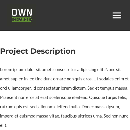
Zum
Inhalt
To
springen
Na
Home
Project Description
Über uns
Lorem ipsum dolor sit amet, consectetur adipiscing elit. Nunc sit
amet sapien in leo tincidunt ornare non quis eros. Ut sodales enim et
Karriere
orci ullamcorper, id consectetur lorem dictum. Sed et tempus massa.
Praesent non eros at erat scelerisque eleifend. Quisque turpis felis,
Leistungen
rutrum quis est sed, aliquam eleifend nulla. Donec massa ipsum,
imperdiet euismod massa vitae, faucibus ultrices urna. Sed non nunc
elit.
Service